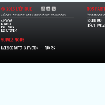
© 2015 L'ÉPIQUE
NOS PART
L’Épique : numéro un dans l'actualité sportive parodique
N’hésitez pas à
INSOLITE FOOT
A PROPOS
CONTACT
CRÉEZ ET PARTA
PARTENARIAT
RECRUTEMENT
SUIVEZ-NOUS
FACEBOOK
TWITTER
DAILYMOTION
FLUX RSS
-->