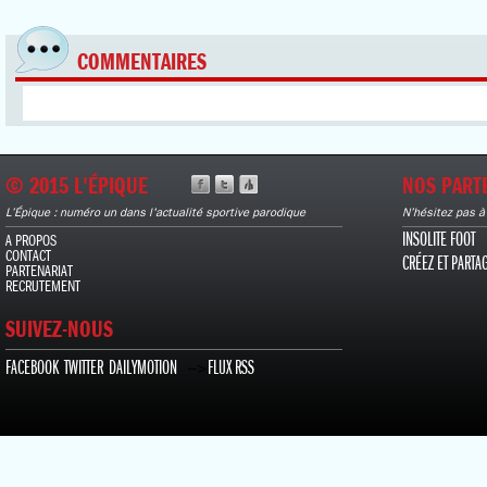
COMMENTAIRES
© 2015 L'ÉPIQUE
NOS PART
L’Épique : numéro un dans l'actualité sportive parodique
N’hésitez pas à
INSOLITE FOOT
A PROPOS
CONTACT
CRÉEZ ET PARTA
PARTENARIAT
RECRUTEMENT
SUIVEZ-NOUS
FACEBOOK
TWITTER
DAILYMOTION
FLUX RSS
-->