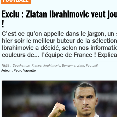
Exclu : Zlatan Ibrahimovic veut jo
!
C'est ce qu'on appelle dans le jargon, un
hier soir le meilleur buteur de la sélectio
Ibrahimovic a décidé, selon nos informatio
couleurs de... l'équipe de France ! Explica
Tags :
Deschamps,
France,
ibrahimovic,
Benzema,
zlata,
Football
Auteur : Pedro Vazoutte