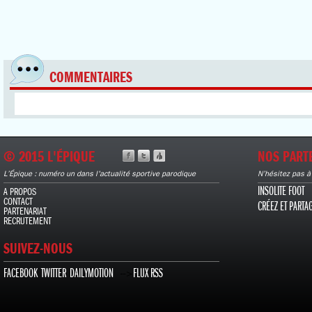
COMMENTAIRES
© 2015 L'ÉPIQUE
NOS PART
L’Épique : numéro un dans l'actualité sportive parodique
N’hésitez pas à
INSOLITE FOOT
A PROPOS
CONTACT
CRÉEZ ET PARTA
PARTENARIAT
RECRUTEMENT
SUIVEZ-NOUS
FACEBOOK
TWITTER
DAILYMOTION
FLUX RSS
-->