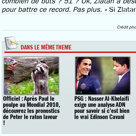
combien de buts ? 51 ? Ok, Zlatan a bes
pour battre ce record. Pas plus.
»
Si Zlatan 
Crédit pho
DANS LE MÊME THEME
Officiel : Après Paul le
PSG : Nasser Al-Khelaïfi
poulpe au Mondial 2010,
exige une analyse ADN
découvrez les pronostics
pour savoir si c'est bien
de Peter le raton laveur
le vrai Edinson Cavani
!